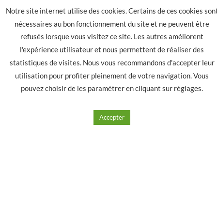
Notre site internet utilise des cookies. Certains de ces cookies son
nécessaires au bon fonctionnement du site et ne peuvent être
refusés lorsque vous visitez ce site. Les autres améliorent
l'expérience utilisateur et nous permettent de réaliser des
BLUNT SANS TABAC SANTA CLAUS PARFUM
statistiques de visites. Nous vous recommandons d'accepter leur
COLA
utilisation pour profiter pleinement de votre navigation. Vous
pouvez choisir de les paramétrer en cliquant sur
réglages
.
1.40
€
Accepter
Ajouter à mes produits favoris