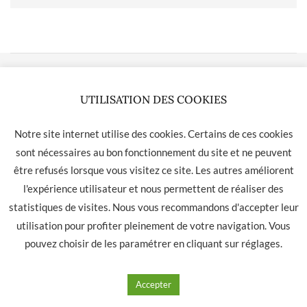
LA HAVANE 40 bis rue des Tilleuls 30900 NIMES - Tél: 04 66
UTILISATION DES COOKIES
05 01 31
Contact
CGU
CGV
Notre site internet utilise des cookies. Certains de ces cookies
sont nécessaires au bon fonctionnement du site et ne peuvent
être refusés lorsque vous visitez ce site. Les autres améliorent
l'expérience utilisateur et nous permettent de réaliser des
statistiques de visites. Nous vous recommandons d'accepter leur
utilisation pour profiter pleinement de votre navigation. Vous
pouvez choisir de les paramétrer en cliquant sur
réglages
.
Accepter