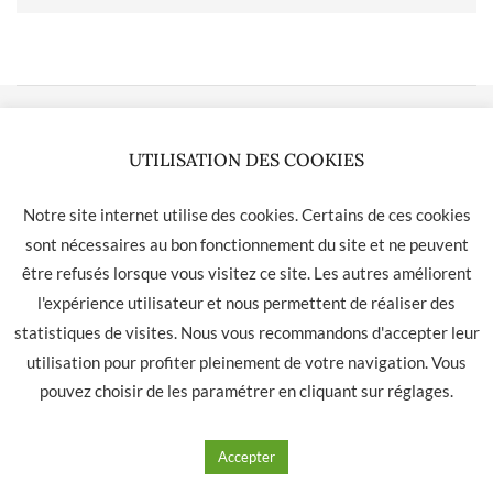
LA HAVANE 40 bis rue des Tilleuls 30900 NIMES - Tél: 04 66
UTILISATION DES COOKIES
05 01 31
Contact
CGU
CGV
Notre site internet utilise des cookies. Certains de ces cookies
sont nécessaires au bon fonctionnement du site et ne peuvent
être refusés lorsque vous visitez ce site. Les autres améliorent
l'expérience utilisateur et nous permettent de réaliser des
statistiques de visites. Nous vous recommandons d'accepter leur
utilisation pour profiter pleinement de votre navigation. Vous
pouvez choisir de les paramétrer en cliquant sur
réglages
.
Accepter