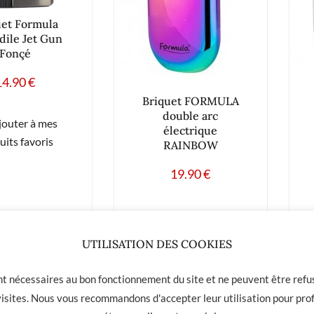
uet Formula
dile Jet Gun
Fonçé
14.90
€
Briquet FORMULA
double arc
jouter à mes
électrique
uits favoris
RAINBOW
19.90
€
Ajouter à mes
produits favoris
UTILISATION DES COOKIES
ont nécessaires au bon fonctionnement du site et ne peuvent être refus
 visites. Nous vous recommandons d'accepter leur utilisation pour prof