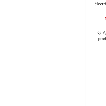
électr
A
prod