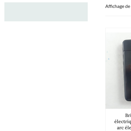
Affichage de
Br
électr
arc él