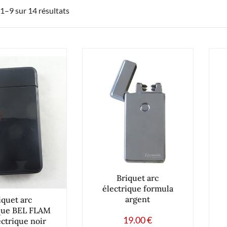
 1–9 sur 14 résultats
Briquet arc
électrique formula
argent
iquet arc
ique BEL FLAM
19.00
€
ectrique noir