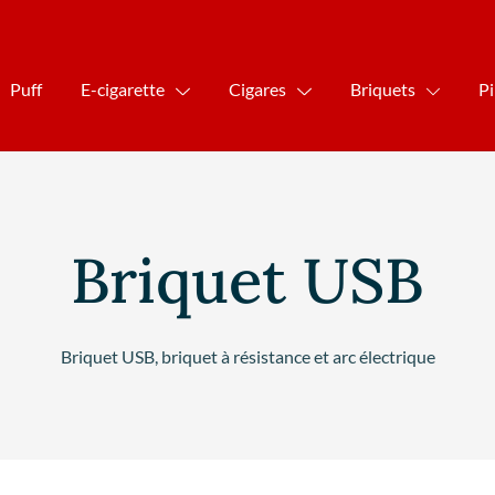
Puff
E-cigarette
Cigares
Briquets
P
Briquet USB
Briquet USB, briquet à résistance et arc électrique