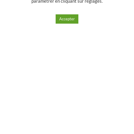
paramétrer en cliquant sur
réglages
.
Accepter
uet Formula
Briquet Formula
ble Torche
Double Torche
le Star bleu.
Crocodile Star noir
15.00
€
15.00
€
jouter à mes
Ajouter à mes
uits favoris
produits favoris