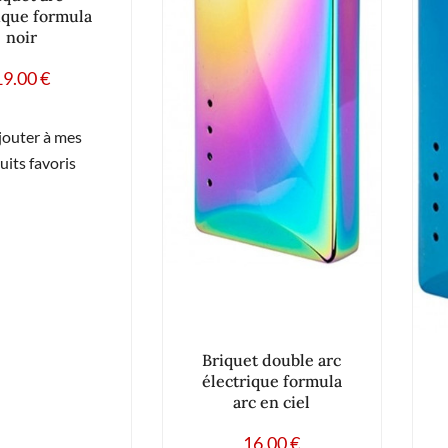
ique formula
noir
19.00
€
jouter à mes
uits favoris
Briquet double arc
électrique formula
arc en ciel
16.00
€