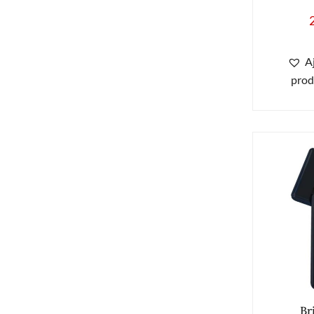
A
prod
Br