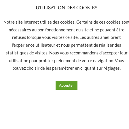
UTILISATION DES COOKIES
Notre site internet utilise des cookies. Certains de ces cookies son
nécessaires au bon fonctionnement du site et ne peuvent être
refusés lorsque vous visitez ce site. Les autres améliorent
l'expérience utilisateur et nous permettent de réaliser des
statistiques de visites. Nous vous recommandons d'accepter leur
Pipe PETERSON Standard Systeme large
utilisation pour profiter pleinement de votre navigation. Vous
pouvez choisir de les paramétrer en cliquant sur
réglages
.
135.00
€
Accepter
Ajouter à mes produits favoris