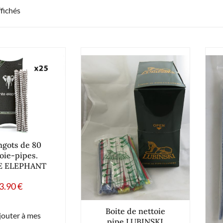
ffichés
ngots de 80
oie-pipes.
E ELEPHANT
3.90
€
Boite de nettoie
jouter à mes
pipe LUBINSKI