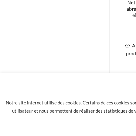
Net
abra
e
A
prod
Notre site internet utilise des cookies. Certains de ces cookies s
utilisateur et nous permettent de réaliser des statistiques de
LA HAVANE 40 bis rue des Tilleuls 30900 NIMES - Tél: 04 66 05