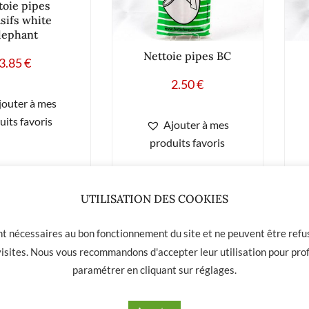
toie pipes
sifs white
lephant
Nettoie pipes BC
3.85
€
2.50
€
jouter à mes
uits favoris
Ajouter à mes
produits favoris
UTILISATION DES COOKIES
ont nécessaires au bon fonctionnement du site et ne peuvent être refus
 visites. Nous vous recommandons d'accepter leur utilisation pour prof
paramétrer en cliquant sur
réglages
.
 01 31