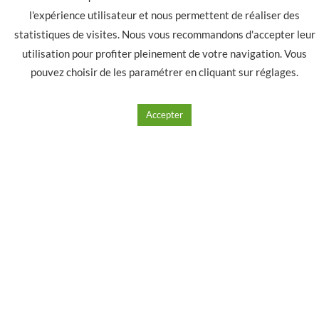
l'expérience utilisateur et nous permettent de réaliser des
statistiques de visites. Nous vous recommandons d'accepter leur
E-liquide REPLICA CLASSIC ORIGINAL 50/50
utilisation pour profiter pleinement de votre navigation. Vous
3mg/ml de nicotine
pouvez choisir de les paramétrer en cliquant sur
réglages
.
3.50
€
Accepter
Ajouter à mes produits favoris