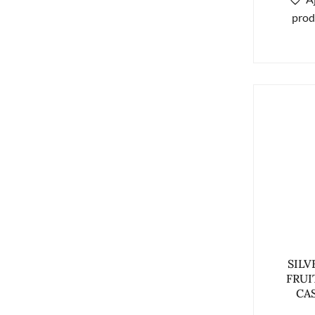
prod
SILV
FRUI
CAS