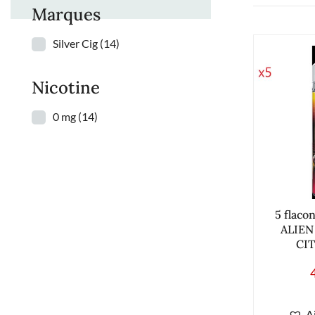
Marques
Silver Cig
(14)
Nicotine
0 mg
(14)
5 flaco
ALIEN
CI
A