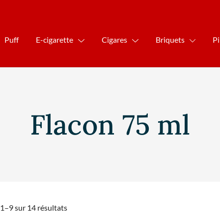
Puff
E-cigarette
Cigares
Briquets
P
Flacon 75 ml
 1–9 sur 14 résultats