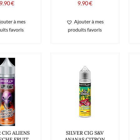
9.90
€
9.90
€
jouter à mes
Ajouter à mes
uits favoris
produits favoris
R CIG ALIENS
SILVER CIG S&V
ECHE FRUIT
ANANAS CITRON