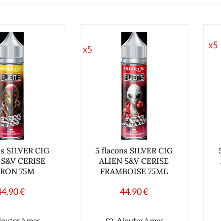
ns SILVER CIG
5 flacons SILVER CIG
 S&V CERISE
ALIEN S&V CERISE
TRON 75M
FRAMBOISE 75ML
44.90
€
44.90
€
jouter à mes
Ajouter à mes