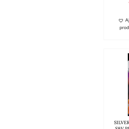
A
prod
SILVE
S&V P