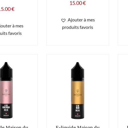
15.00
€
15.00
€
Ajouter à mes
jouter à mes
produits favoris
uits favoris
ide Maison du
E-liquide Maison du