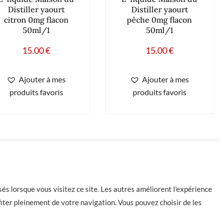
Distiller yaourt
Distiller yaourt
citron 0mg flacon
pêche 0mg flacon
50ml/1
50ml/1
15.00
€
15.00
€
Ajouter à mes
Ajouter à mes
produits favoris
produits favoris
és lorsque vous visitez ce site. Les autres améliorent l'expérience
iter pleinement de votre navigation. Vous pouvez choisir de les
Contact
CGU
CGV