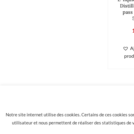
Distil
pass
A
prod
Notre site internet utilise des cookies. Certains de ces cookies s
utilisateur et nous permettent de réaliser des statistiques de
LA HAVANE 40 bis rue des Tilleuls 30900 NIMES - Tél: 04 66 05