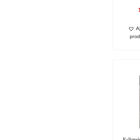
A
prod
E-liqu