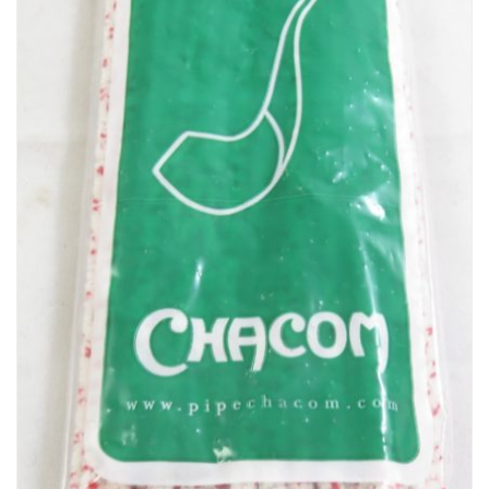
UTILISATION DES COOKIES
Notre site internet utilise des cookies. Certains de ces cookies son
nécessaires au bon fonctionnement du site et ne peuvent être
refusés lorsque vous visitez ce site. Les autres améliorent
l'expérience utilisateur et nous permettent de réaliser des
statistiques de visites. Nous vous recommandons d'accepter leur
utilisation pour profiter pleinement de votre navigation. Vous
pouvez choisir de les paramétrer en cliquant sur
réglages
.
Accepter