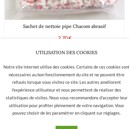
Sachet de nettoie pipe Chacom abrasif
2.70
€
Ajouter à mes produits favoris
LA HAVANE 40 bis rue des Tilleuls 30900 NIMES - Tél: 04 66
05 01 31
Contact
CGU
CGV