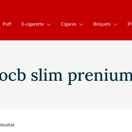
Puff
E-cigarette
Cigares
Briquets
P
ocb slim preniu
résultat