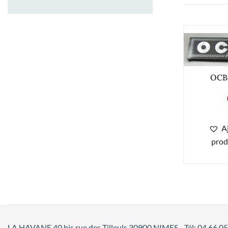
OCB 
A
prod
LA HAVANE 40 bis rue des Tilleuls 30900 NIMES - Tél: 04 66 05