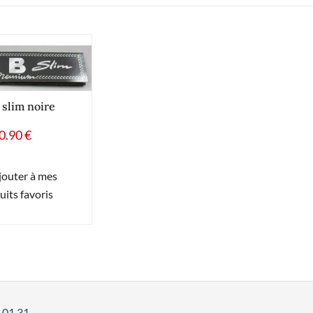
slim noire
0.90
€
jouter à mes
uits favoris
 01 31