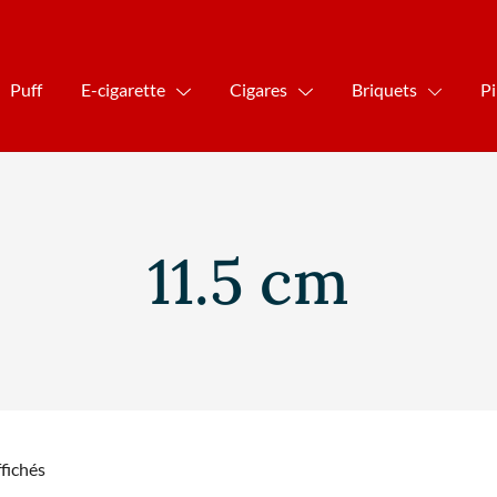
Puff
E-cigarette
Cigares
Briquets
P
11.5 cm
ffichés