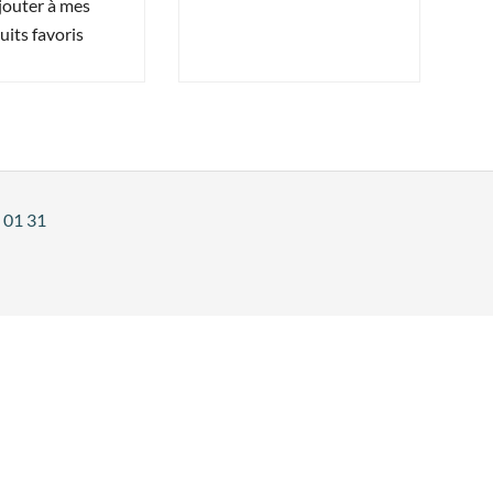
jouter à mes
uits favoris
 01 31