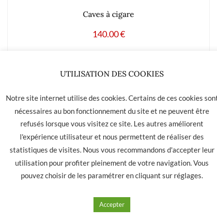
Caves à cigare
140.00
€
Ajouter à mes produits favoris
UTILISATION DES COOKIES
Notre site internet utilise des cookies. Certains de ces cookies son
nécessaires au bon fonctionnement du site et ne peuvent être
refusés lorsque vous visitez ce site. Les autres améliorent
LA HAVANE 40 bis rue des Tilleuls 30900 NIMES - Tél: 04 66
l'expérience utilisateur et nous permettent de réaliser des
05 01 31
statistiques de visites. Nous vous recommandons d'accepter leur
Contact
CGU
CGV
utilisation pour profiter pleinement de votre navigation. Vous
pouvez choisir de les paramétrer en cliquant sur
réglages
.
Accepter