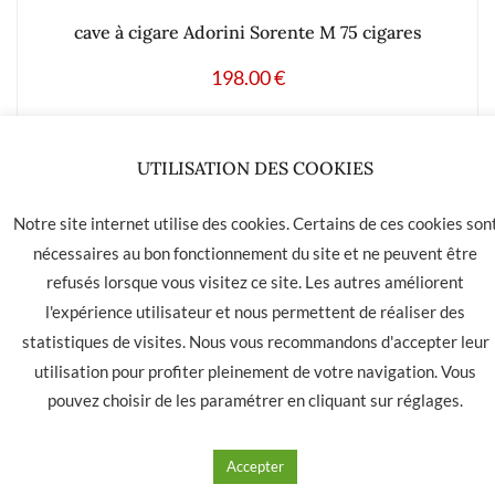
cave à cigare Adorini Sorente M 75 cigares
198.00
€
Ajouter à mes produits favoris
UTILISATION DES COOKIES
Notre site internet utilise des cookies. Certains de ces cookies son
nécessaires au bon fonctionnement du site et ne peuvent être
refusés lorsque vous visitez ce site. Les autres améliorent
LA HAVANE 40 bis rue des Tilleuls 30900 NIMES - Tél: 04 66
l'expérience utilisateur et nous permettent de réaliser des
05 01 31
statistiques de visites. Nous vous recommandons d'accepter leur
Contact
CGU
CGV
utilisation pour profiter pleinement de votre navigation. Vous
pouvez choisir de les paramétrer en cliquant sur
réglages
.
Accepter