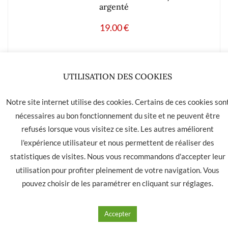
argenté
19.00
€
Ajouter à mes produits favoris
UTILISATION DES COOKIES
Notre site internet utilise des cookies. Certains de ces cookies son
nécessaires au bon fonctionnement du site et ne peuvent être
LA HAVANE 40 bis rue des Tilleuls 30900 NIMES - Tél: 04 66
refusés lorsque vous visitez ce site. Les autres améliorent
05 01 31
l'expérience utilisateur et nous permettent de réaliser des
statistiques de visites. Nous vous recommandons d'accepter leur
Contact
CGU
CGV
utilisation pour profiter pleinement de votre navigation. Vous
pouvez choisir de les paramétrer en cliquant sur
réglages
.
Accepter