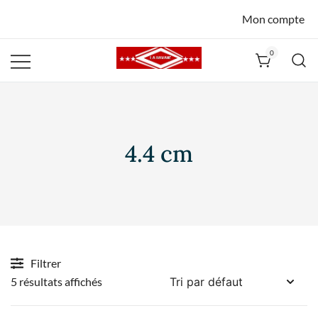
Mon compte
0
La Havane
Nîmes
4.4 cm
Filtrer
5 résultats affichés