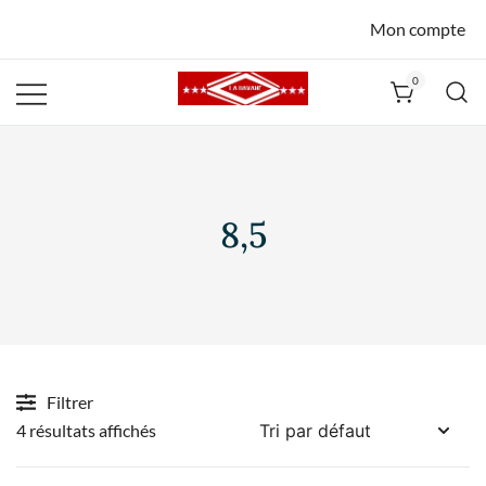
Mon compte
0
La Havane
Nîmes
8,5
Filtrer
4 résultats affichés