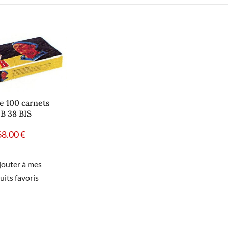
e 100 carnets
B 38 BIS
68.00
€
jouter à mes
uits favoris