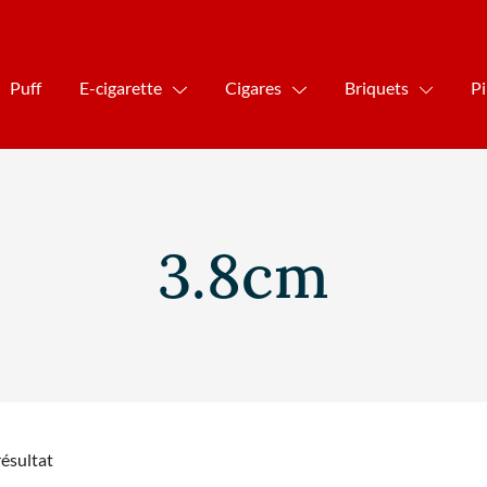
Puff
E-cigarette
Cigares
Briquets
P
3.8cm
résultat