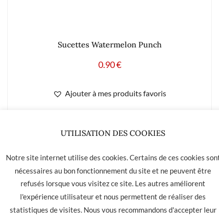
Sucettes Watermelon Punch
0.90
€
Ajouter à mes produits favoris
UTILISATION DES COOKIES
LA HAVANE 40 bis rue des Tilleuls 30900 NIMES - Tél: 04 66
Notre site internet utilise des cookies. Certains de ces cookies son
05 01 31
nécessaires au bon fonctionnement du site et ne peuvent être
refusés lorsque vous visitez ce site. Les autres améliorent
Contact
CGU
CGV
l'expérience utilisateur et nous permettent de réaliser des
statistiques de visites. Nous vous recommandons d'accepter leur