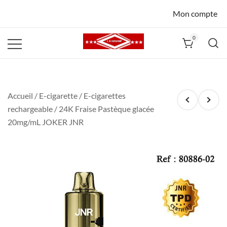
Mon compte
0
La Havane
Nîmes
Accueil
/
E-cigarette
/
E-cigarettes
rechargeable
/ 24K Fraise Pastèque glacée
20mg/mL JOKER JNR