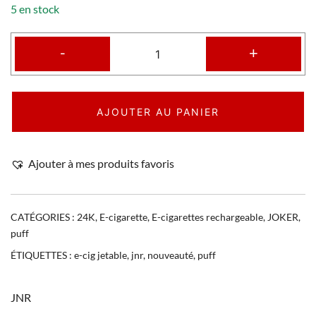
5 en stock
-
+
AJOUTER AU PANIER
Ajouter à mes produits favoris
CATÉGORIES :
24K
,
E-cigarette
,
E-cigarettes rechargeable
,
JOKER
,
puff
ÉTIQUETTES :
e-cig jetable
,
jnr
,
nouveauté
,
puff
JNR