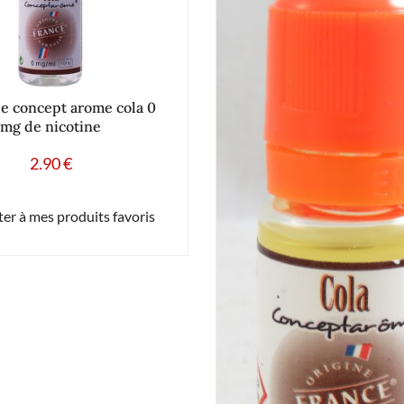
de concept arome cola 0
mg de nicotine
2.90
€
er à mes produits favoris