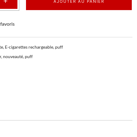
+
AJOUTER AU PANIER
favoris
te
,
E-cigarettes rechargeable
,
puff
r
,
nouveauté
,
puff