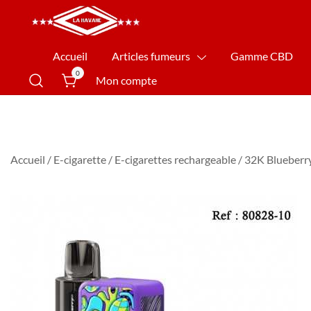
La Havane Nîmes
Accueil
Articles fumeurs
Gamme CBD
0
Mon compte
Accueil
/
E-cigarette
/
E-cigarettes rechargeable
/ 32K Blueber