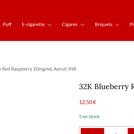
Puff
E-cigarette
Cigares
Briquets
P
ry Red Raspberry 20mg/mL AeroX JNR
32K Blueberry
12.50
€
5 en stock