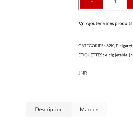
-
Ajouter à mes produits 
CATÉGORIES :
32K
,
E-cigaret
ÉTIQUETTES :
e-cig jetable
,
jn
JNR
Description
Marque