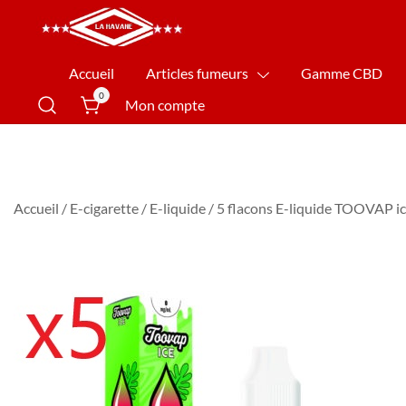
La Havane Nîmes
Accueil
Articles fumeurs
Gamme CBD
0
Mon compte
Accueil
/
E-cigarette
/
E-liquide
/ 5 flacons E-liquide TOOVAP i