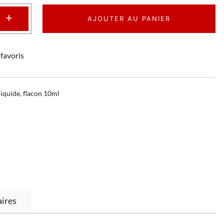
+
AJOUTER AU PANIER
favoris
liquide
,
flacon 10ml
ires