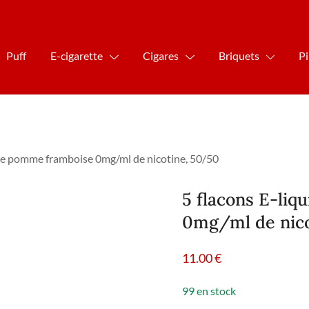
Puff
E-cigarette
Cigares
Briquets
P
ce pomme framboise 0mg/ml de nicotine, 50/50
5 flacons E-li
0mg/ml de nico
11.00
€
99 en stock