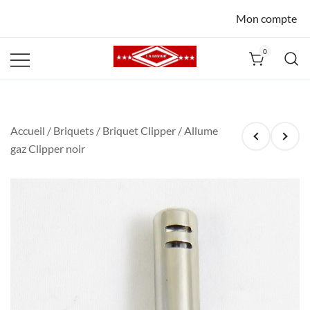
Mon compte
0
La Havane
Nîmes
Accueil
/
Briquets
/
Briquet Clipper
/ Allume
gaz Clipper noir