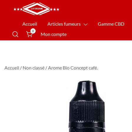
La Havane Nîmes
Accueil
Articles fumeurs
Gamme CBD
0
Mon compte
Accueil
/
Non classé
/ Arome Bio Concept café.