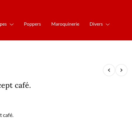
ipes
Poppers
Maroquinerie
Divers
ept café.
 café.