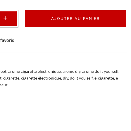
+
AJOUTER AU PANIER
favoris
cept
,
arome cigarette électronique
,
arome diy
,
arome do it yourself
,
t
,
cigarette
,
cigarette électronique
,
diy
,
do it you self
,
e-cigarette
,
e-
meur