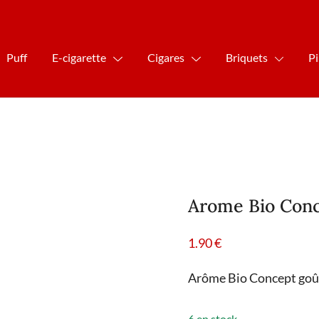
Puff
E-cigarette
Cigares
Briquets
P
Arome Bio Conc
1.90
€
Arôme Bio Concept goût
6 en stock