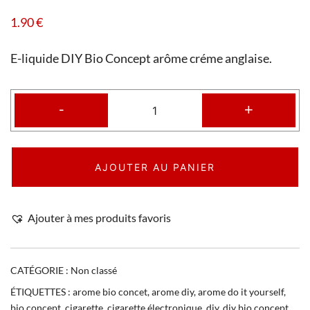
1.90
€
E-liquide DIY Bio Concept arôme créme anglaise.
-
+
AJOUTER AU PANIER
Ajouter à mes produits favoris
CATÉGORIE :
Non classé
ÉTIQUETTES :
arome bio concet
,
arome diy
,
arome do it yourself
,
bio concept
,
cigarette
,
cigarette électronique
,
diy
,
diy bio concept
,