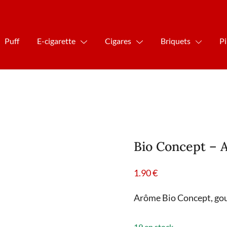
Puff
E-cigarette
Cigares
Briquets
P
Bio Concept – 
1.90
€
Arôme Bio Concept, gou
19 en stock