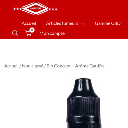
La Havane Nîmes
Accueil
Articles fumeurs
Gamme CBD
0
Mon compte
Accueil
/
Non classé
/ Bio Concept – Arôme Gauffre