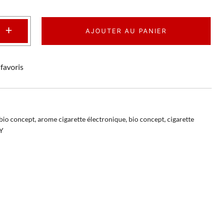
+
AJOUTER AU PANIER
favoris
bio concept
,
arome cigarette électronique
,
bio concept
,
cigarette
IY