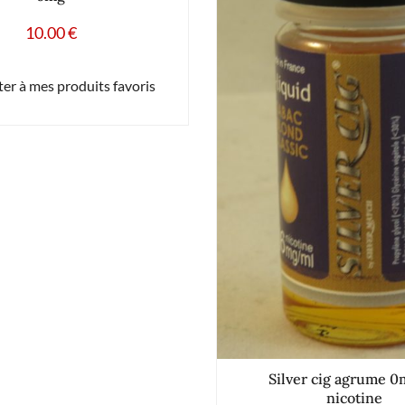
10.00
€
er à mes produits favoris
Silver cig agrume 0
nicotine