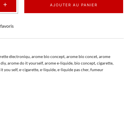
+
AJOUTER AU PANIER
favoris
rette électroniqu
,
arome bio concept
,
arome bio concet
,
arome
diy
,
arome do it yourself
,
arome e-liquide
,
bio concept
,
cigarette
,
it you self
,
e-cigarette
,
e-liquide
,
e-liquide pas cher
,
fumeur