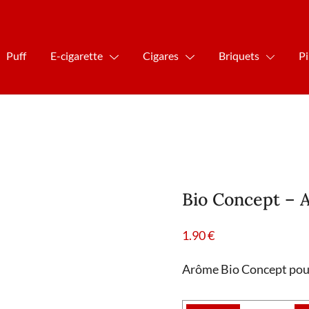
Puff
E-cigarette
Cigares
Briquets
P
Bio Concept – 
1.90
€
Arôme Bio Concept pour 