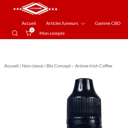
La Havane Nîmes
Accueil
Articles fumeurs
Gamme CBD
0
Mon compte
Accueil
/
Non classé
/ Bio Concept – Arôme Irish Coffee