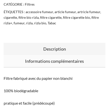
CATÉGORIE :
Filtres
ÉTIQUETTES :
accessoire fumeur
,
article fumeur
,
artricle fumeur
,
cigarette
,
filtre bio rizla
,
filtre cigarette
,
filtre cigarette bio
,
filtre
rizla+
,
fumeur
,
rizla
,
rizla bio
,
Tabac
Description
Informations complémentaires
Filtre fabriqué avec du papier non blanchi
100% biodégradable
pratique et facile (prédécoupé)