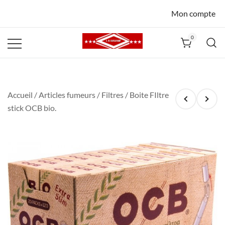
Mon compte
0
La Havane
Nîmes
Accueil
/
Articles fumeurs
/
Filtres
/ Boite FIltre
stick OCB bio.