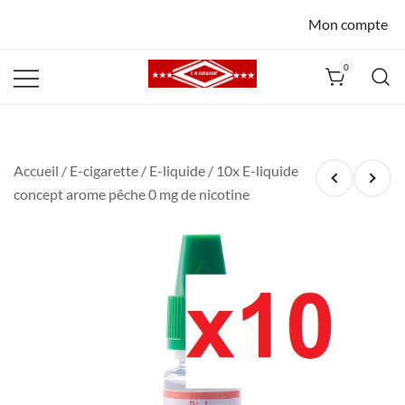
Mon compte
0
La Havane
Nîmes
Accueil
/
E-cigarette
/
E-liquide
/ 10x E-liquide
concept arome pêche 0 mg de nicotine