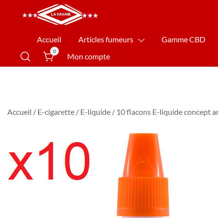
La Havane Nîmes
Accueil
Articles fumeurs
Gamme CBD
0
Mon compte
Accueil
/
E-cigarette
/
E-liquide
/ 10 flacons E-liquide concept