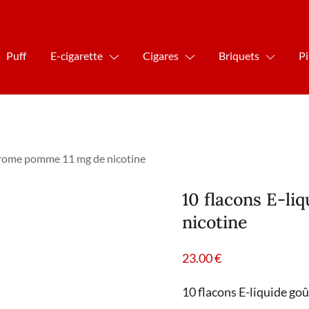
Puff
E-cigarette
Cigares
Briquets
P
 arome pomme 11 mg de nicotine
10 flacons E-l
nicotine
23.00
€
10 flacons E-liquide goû