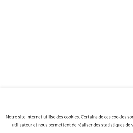
10 flacons E-liquide concept arome pomme 11 mg de nico
Notre site internet utilise des cookies. Certains de ces cookies s
utilisateur et nous permettent de réaliser des statistiques de