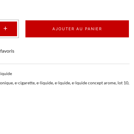
+
AJOUTER AU PANIER
favoris
liquide
ronique
,
e-cigarette
,
e-liquide
,
e-lquide
,
e-lquide concept arome
,
lot 10
,