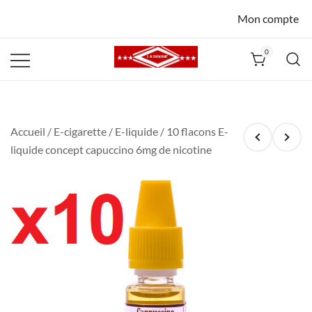
Mon compte
0
La Havane
Nîmes
Accueil
/
E-cigarette
/
E-liquide
/ 10 flacons E-
liquide concept capuccino 6mg de nicotine