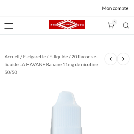
Mon compte
0
La Havane
Nîmes
Accueil
/
E-cigarette
/
E-liquide
/ 20 flacons e-
liquide LA HAVANE Banane 11mg de nicotine
50/50