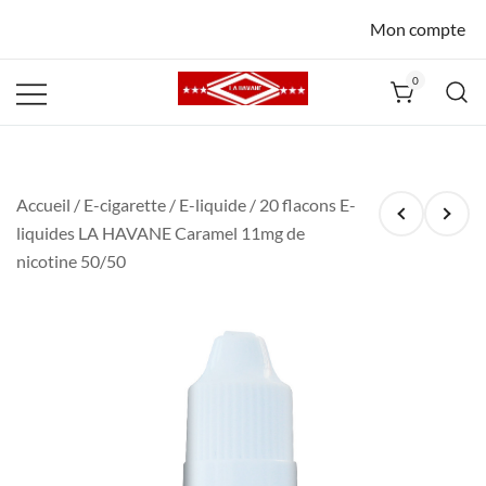
Mon compte
0
La Havane
Nîmes
Accueil
/
E-cigarette
/
E-liquide
/ 20 flacons E-
liquides LA HAVANE Caramel 11mg de
nicotine 50/50