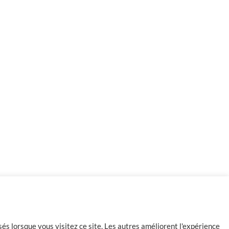
-
+
198 en stock
Ajouter au panier
és lorsque vous visitez ce site. Les autres améliorent l'expérience