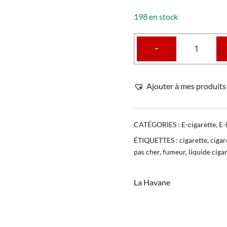
198 en stock
-
Ajouter à mes produits 
CATÉGORIES :
E-cigarette
,
E-
ÉTIQUETTES :
cigarette
,
cigar
pas cher
,
fumeur
,
liquide ciga
La Havane