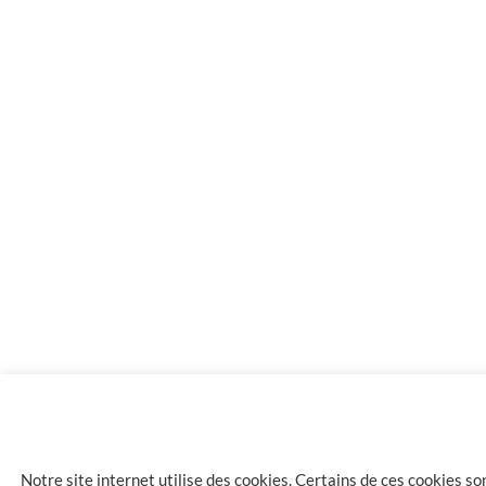
20 flacons e-liquides LA HAVANE Framboise 6mg de nico
Notre site internet utilise des cookies. Certains de ces cookies s