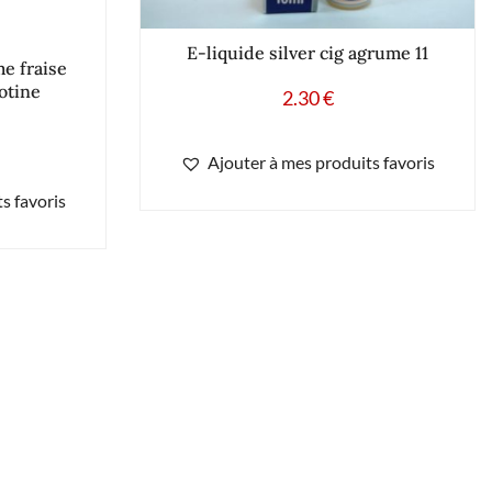
E-liquide silver cig agrume 11
e fraise
otine
2.30
€
Ajouter à mes produits favoris
s favoris