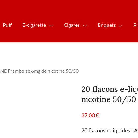
Puff
E-cigarette
Cigares
Briquets
P
ANE Framboise 6mg de nicotine 50/50
20 flacons e-l
nicotine 50/50
37.00
€
20 flacons e-liquides 