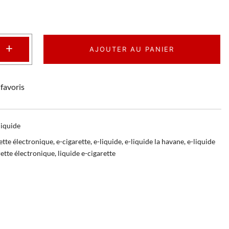
+
AJOUTER AU PANIER
favoris
liquide
ette électronique
,
e-cigarette
,
e-liquide
,
e-liquide la havane
,
e-liquide
rette électronique
,
liquide e-cigarette