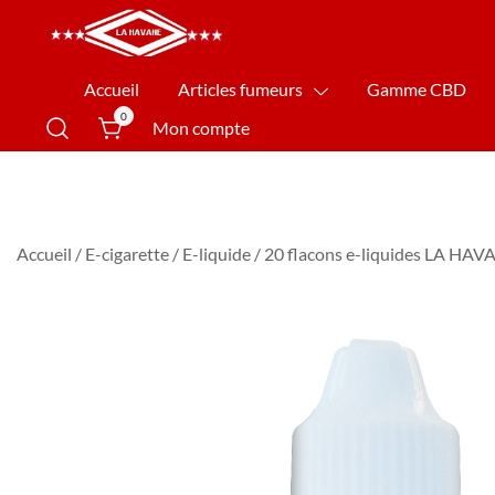
La Havane Nîmes
Accueil
Articles fumeurs
Gamme CBD
0
Mon compte
Accueil
/
E-cigarette
/
E-liquide
/ 20 flacons e-liquides LA HAV