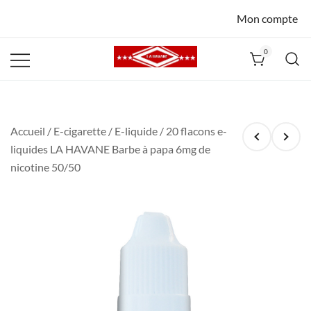
Mon compte
0
La Havane
Nîmes
Accueil
/
E-cigarette
/
E-liquide
/ 20 flacons e-
liquides LA HAVANE Barbe à papa 6mg de
nicotine 50/50