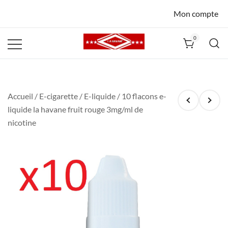
Mon compte
0
La Havane
Nîmes
Accueil
/
E-cigarette
/
E-liquide
/ 10 flacons e-
liquide la havane fruit rouge 3mg/ml de
nicotine