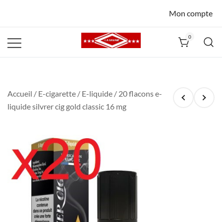
Mon compte
0
La Havane
Nîmes
Accueil
/
E-cigarette
/
E-liquide
/ 20 flacons e-
liquide silvrer cig gold classic 16 mg