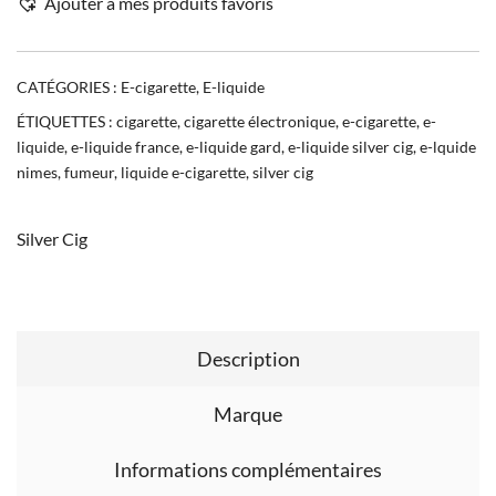
Ajouter à mes produits favoris
CATÉGORIES :
E-cigarette
,
E-liquide
ÉTIQUETTES :
cigarette
,
cigarette électronique
,
e-cigarette
,
e-
liquide
,
e-liquide france
,
e-liquide gard
,
e-liquide silver cig
,
e-lquide
nimes
,
fumeur
,
liquide e-cigarette
,
silver cig
Silver Cig
Description
Marque
Informations complémentaires