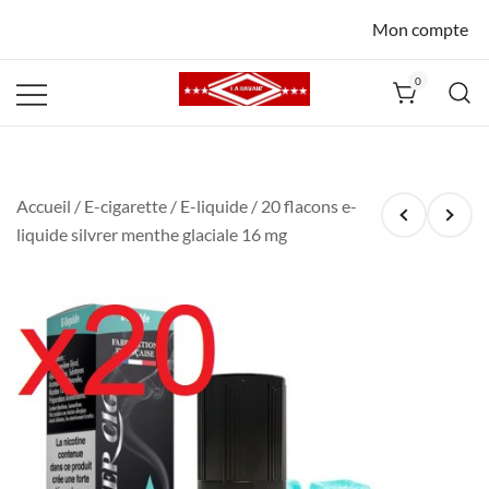
Mon compte
0
La Havane
Nîmes
Accueil
/
E-cigarette
/
E-liquide
/ 20 flacons e-
liquide silvrer menthe glaciale 16 mg