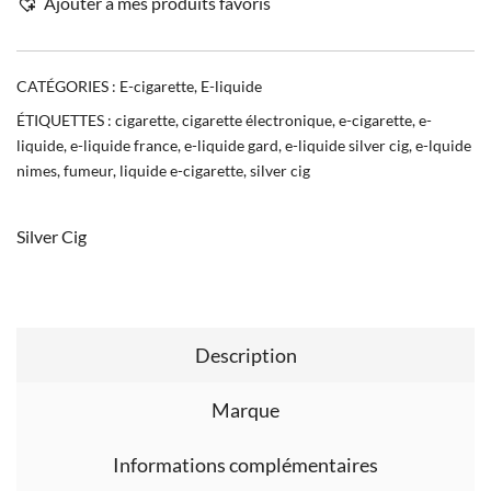
Ajouter à mes produits favoris
CATÉGORIES :
E-cigarette
,
E-liquide
ÉTIQUETTES :
cigarette
,
cigarette électronique
,
e-cigarette
,
e-
liquide
,
e-liquide france
,
e-liquide gard
,
e-liquide silver cig
,
e-lquide
nimes
,
fumeur
,
liquide e-cigarette
,
silver cig
Silver Cig
Description
Marque
Informations complémentaires