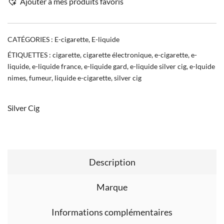
Ajouter à mes produits favoris
CATÉGORIES :
E-cigarette
,
E-liquide
ÉTIQUETTES :
cigarette
,
cigarette électronique
,
e-cigarette
,
e-
liquide
,
e-liquide france
,
e-liquide gard
,
e-liquide silver cig
,
e-lquide
nimes
,
fumeur
,
liquide e-cigarette
,
silver cig
Silver Cig
Description
Marque
Informations complémentaires