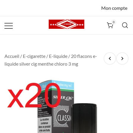
Mon compte
0
La Havane
Nîmes
Accueil
/
E-cigarette
/
E-liquide
/ 20 flacons e-
liquide silver cig menthe chloro 3 mg