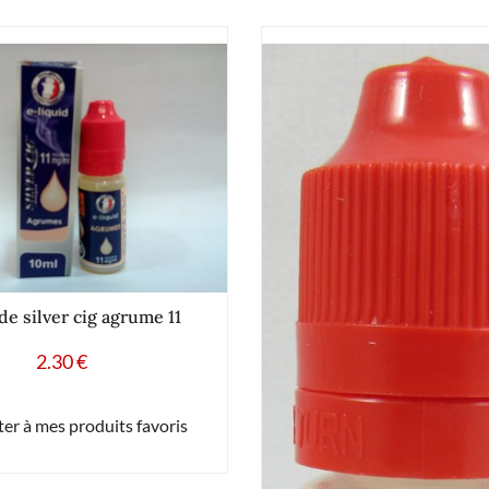
de silver cig agrume 11
2.30
€
er à mes produits favoris