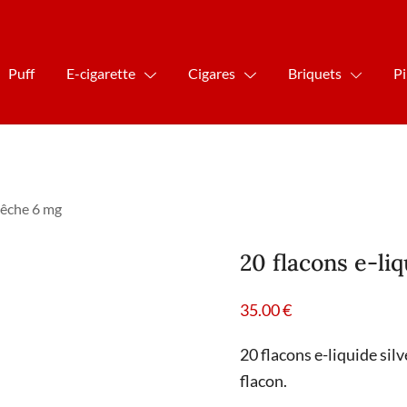
Puff
E-cigarette
Cigares
Briquets
P
 pêche 6 mg
20 flacons e-li
35.00
€
20 flacons e-liquide sil
flacon.