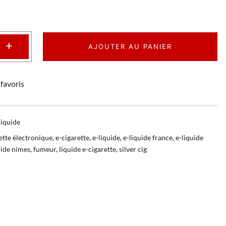
+
AJOUTER AU PANIER
favoris
liquide
ette électronique
,
e-cigarette
,
e-liquide
,
e-liquide france
,
e-liquide
uide nimes
,
fumeur
,
liquide e-cigarette
,
silver cig