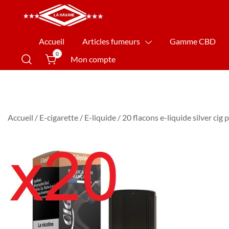
La Havane Nîmes
Accueil
Articles fumeurs
Gamme CBD
0
Mon compte
Accueil
/
E-cigarette
/
E-liquide
/ 20 flacons e-liquide silver cig