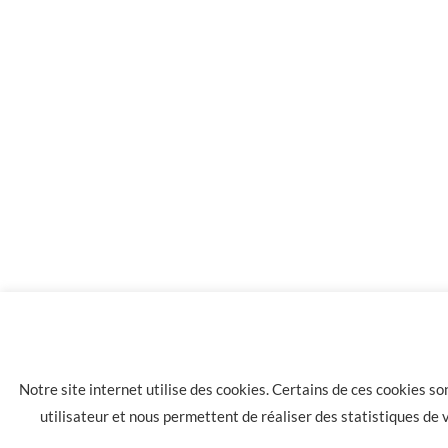
35.00
€
20 flacons e-liquide silver cig pêche 6 mg
Notre site internet utilise des cookies. Certains de ces cookies s
utilisateur et nous permettent de réaliser des statistiques de
LA HAVANE 40 bis rue des Tilleuls 30900 NIMES - Tél: 04 66 05