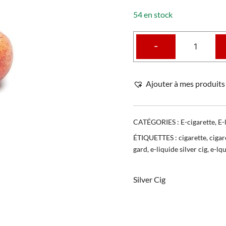
54 en stock
-
Ajouter à mes produits 
CATÉGORIES :
E-cigarette
,
E-
ÉTIQUETTES :
cigarette
,
cigar
gard
,
e-liquide silver cig
,
e-lq
Silver Cig