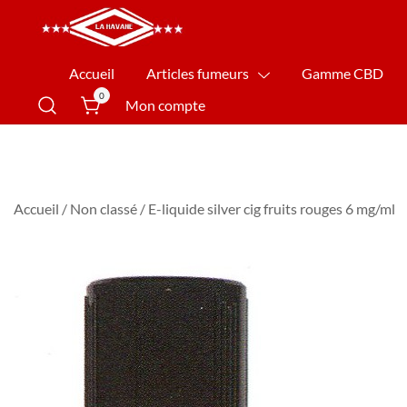
La Havane Nîmes
Accueil
Articles fumeurs
Gamme CBD
0
Mon compte
Accueil
/
Non classé
/ E-liquide silver cig fruits rouges 6 mg/ml