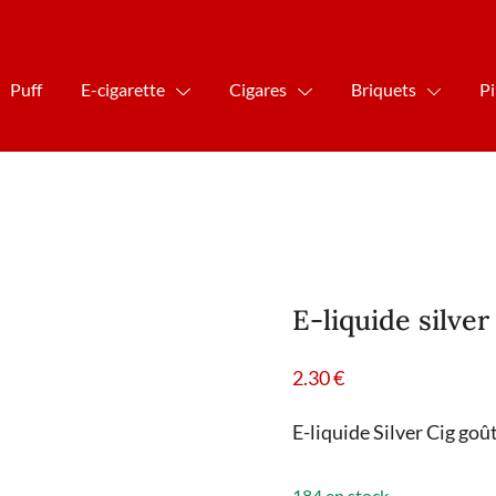
Puff
E-cigarette
Cigares
Briquets
P
E-liquide silve
2.30
€
E-liquide Silver Cig goû
184 en stock