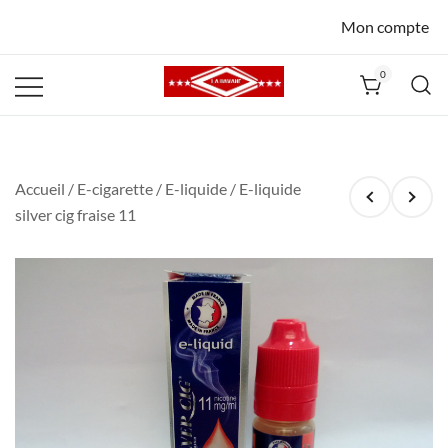
Mon compte
0
La Havane
Nîmes
Accueil
/
E-cigarette
/
E-liquide
/ E-liquide
silver cig fraise 11