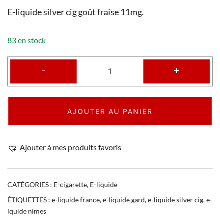
E-liquide silver cig goût fraise 11mg.
83 en stock
-
+
AJOUTER AU PANIER
Ajouter à mes produits favoris
CATÉGORIES :
E-cigarette
,
E-liquide
ÉTIQUETTES :
e-liquide france
,
e-liquide gard
,
e-liquide silver cig
,
e-
lquide nimes