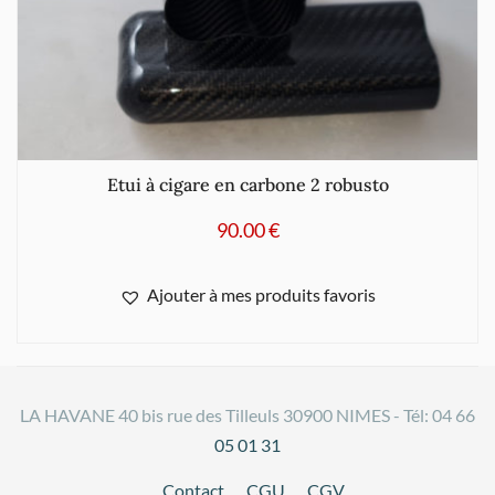
Etui à cigare en carbone 2 robusto
90.00
€
Ajouter à mes produits favoris
LA HAVANE 40 bis rue des Tilleuls 30900 NIMES - Tél: 04 66
05 01 31
Contact
CGU
CGV