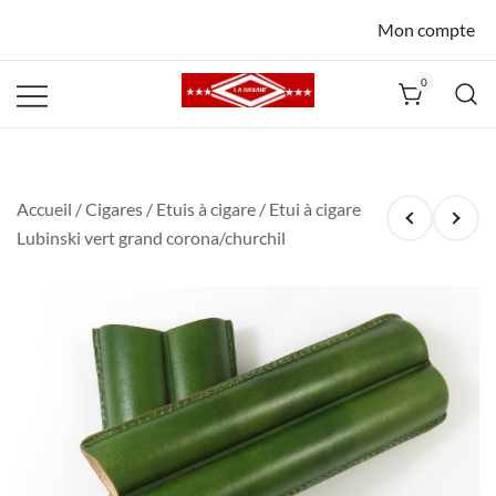
Mon compte
0
La Havane
Nîmes
Accueil
/
Cigares
/
Etuis à cigare
/ Etui à cigare
Lubinski vert grand corona/churchil