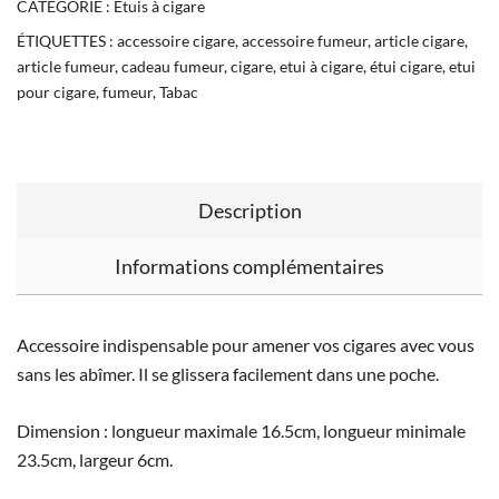
CATÉGORIE :
Etuis à cigare
ÉTIQUETTES :
accessoire cigare
,
accessoire fumeur
,
article cigare
,
article fumeur
,
cadeau fumeur
,
cigare
,
etui à cigare
,
étui cigare
,
etui
pour cigare
,
fumeur
,
Tabac
Description
Informations complémentaires
Accessoire indispensable pour amener vos cigares avec vous
sans les abîmer. Il se glissera facilement dans une poche.
Dimension : longueur maximale 16.5cm, longueur minimale
23.5cm, largeur 6cm.