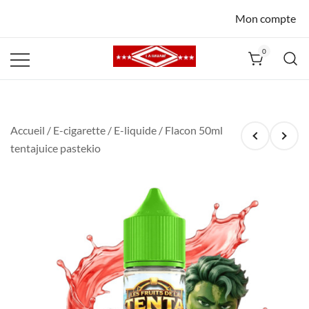
Mon compte
0
La Havane
Nîmes
Accueil
/
E-cigarette
/
E-liquide
/ Flacon 50ml
tentajuice pastekio