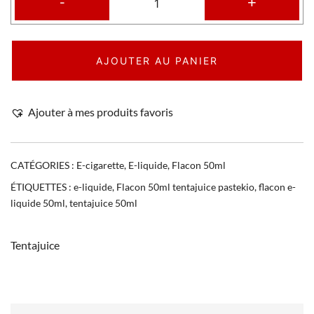
-
+
AJOUTER AU PANIER
Ajouter à mes produits favoris
CATÉGORIES :
E-cigarette
,
E-liquide
,
Flacon 50ml
ÉTIQUETTES :
e-liquide
,
Flacon 50ml tentajuice pastekio
,
flacon e-
liquide 50ml
,
tentajuice 50ml
Tentajuice