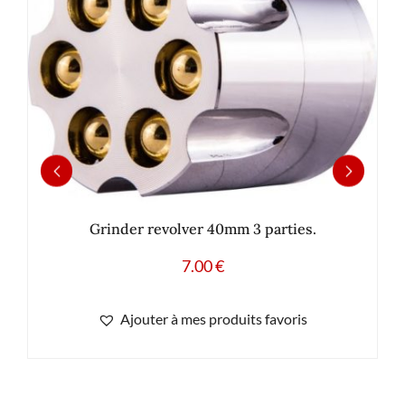
Grinder revolver 40mm 3 parties.
7.00
€
Ajouter à mes produits favoris