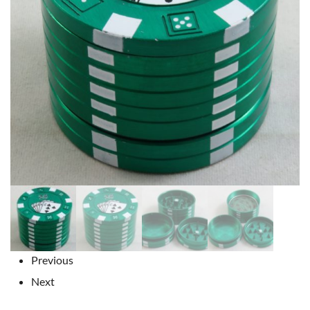
Previous
Next