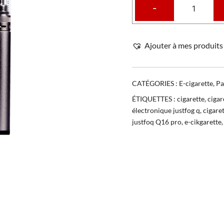
-
Ajouter à mes produits 
CATÉGORIES :
E-cigarette
,
Pa
ÉTIQUETTES :
cigarette
,
cigar
électronique justfog q
,
cigare
justfoq Q16 pro
,
e-cikgarette