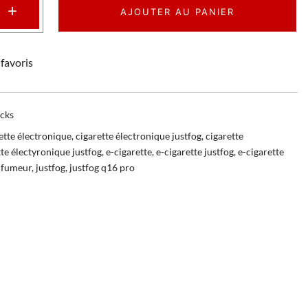
+
AJOUTER AU PANIER
favoris
cks
ette électronique
,
cigarette électronique justfog
,
cigarette
tte électyronique justfog
,
e-cigarette
,
e-cigarette justfog
,
e-cigarette
,
fumeur
,
justfog
,
justfog q16 pro