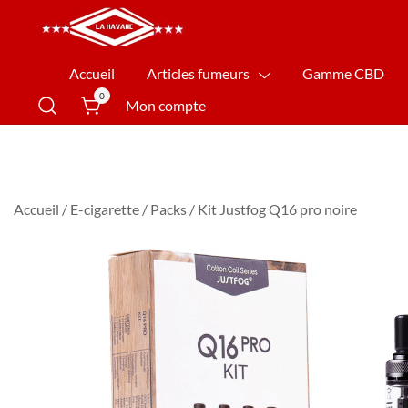
La Havane Nîmes
Accueil
Articles fumeurs
Gamme CBD
0
Mon compte
Accueil
/
E-cigarette
/
Packs
/ Kit Justfog Q16 pro noire