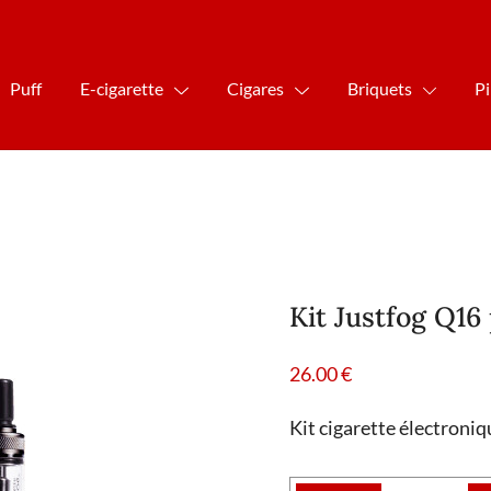
Puff
E-cigarette
Cigares
Briquets
P
Kit Justfog Q16
26.00
€
Kit cigarette électroniq