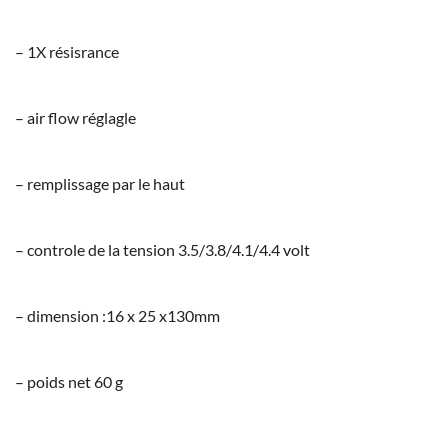
– 1X résisrance
– air flow réglagle
– remplissage par le haut
– controle de la tension 3.5/3.8/4.1/4.4 volt
– dimension :16 x 25 x130mm
– poids net 60 g