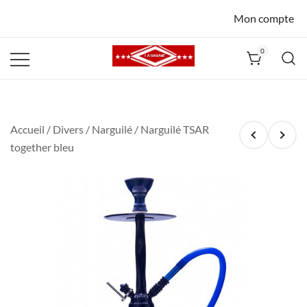
Mon compte
0
La Havane
Nîmes
Accueil
/
Divers
/
Narguilé
/ Narguilé TSAR
together bleu