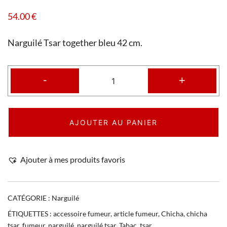
54.00
€
Narguilé Tsar together bleu 42 cm.
-
+
AJOUTER AU PANIER
Ajouter à mes produits favoris
CATÉGORIE :
Narguilé
ÉTIQUETTES :
accessoire fumeur
,
article fumeur
,
Chicha
,
chicha
tsar
,
fumeur
,
narguilé
,
narguilé tsar
,
Tabac
,
tsar