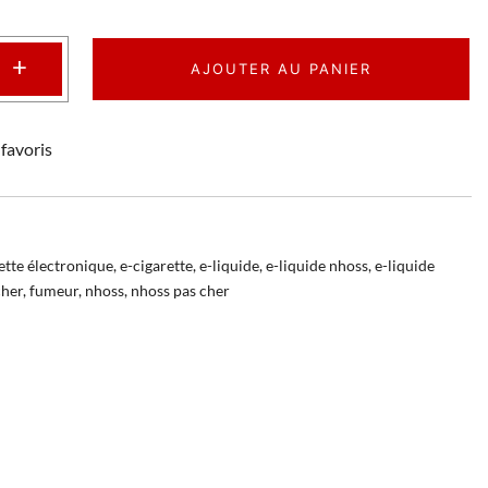
+
AJOUTER AU PANIER
favoris
ette électronique
,
e-cigarette
,
e-liquide
,
e-liquide nhoss
,
e-liquide
cher
,
fumeur
,
nhoss
,
nhoss pas cher