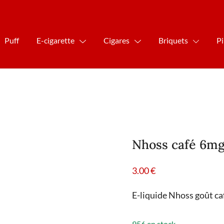
Puff
E-cigarette
Cigares
Briquets
P
Nhoss café 6mg 
3.00
€
E-liquide Nhoss goût ca
956 en stock