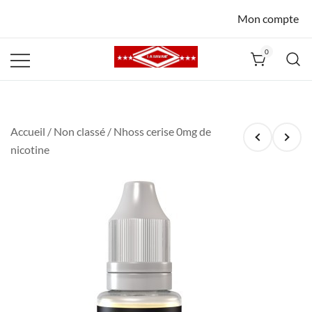
Mon compte
0
La Havane
Nîmes
Accueil
/
Non classé
/ Nhoss cerise 0mg de
nicotine